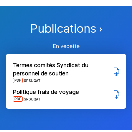
Publications
En vedette
Termes comités Syndicat du
personnel de soutien
PDF
SPSUQAT
Politique frais de voyage
PDF
SPSUQAT