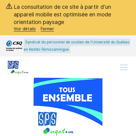
Passer
Passer
La consultation de ce site à partir d'un
au
au
appareil mobile est optimisée en mode
menu
contenu
orientation paysage
principal
Voir détails
Fermer
Syndicat du personnel de soutien de l’Université du Québec
en Abitibi-Témiscamingue
Menu