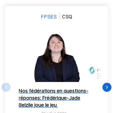
FPSES
CSQ
FPSES
Nos fédérations en questions-
F
réponses: Frédérique-Jade
p
Belzile joue le jeu
p
l